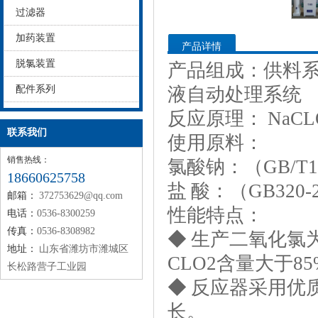
过滤器
加药装置
产品详情
脱氯装置
产品组成：供料
配件系列
液自动处理系统
反应原理： NaCLO
联系我们
使用原料：
销售热线：
氯酸钠：（GB/T1
18660625758
盐 酸：（GB320
邮箱：
372753629@qq.com
性能特点：
电话：
0536-8300259
传真：
0536-8308982
◆ 生产二氧化氯
地址：
山东省潍坊市潍城区
CLO2含量大于85
长松路营子工业园
◆ 反应器采用优
长。