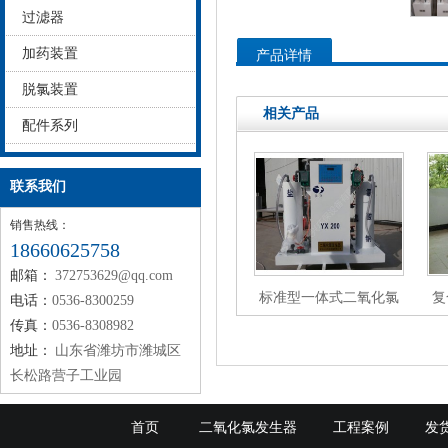
过滤器
加药装置
产品详情
脱氯装置
相关产品
配件系列
联系我们
销售热线：
18660625758
邮箱：
372753629@qq.com
标准型一体式二氧化氯
复
电话：
0536-8300259
发生器
传真：
0536-8308982
地址：
山东省潍坊市潍城区
长松路营子工业园
首页
二氧化氯发生器
工程案例
发